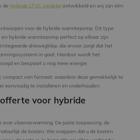
k de
Hybride LTVC verdeler
ontwikkeld en wij zijn één
.
 ontworpen voor de hybride warmtepomp. Dit type
g en hybride warmtepomp perfect op elkaar zijn
ïntegreerde driewegklep, die ervoor zorgt dat het
warmingssysteem in gaat. Hierdoor wordt het
ogd en bespaart u nog meer energie.
r
compact van formaat, waardoor deze gemakkelijk te
eler eenvoudig te installeren en onderhouden.
offerte voor hybride
e over vloerverwarming. De juiste toepassing, de
natuurlijk de kosten. We snappen dat u de kosten