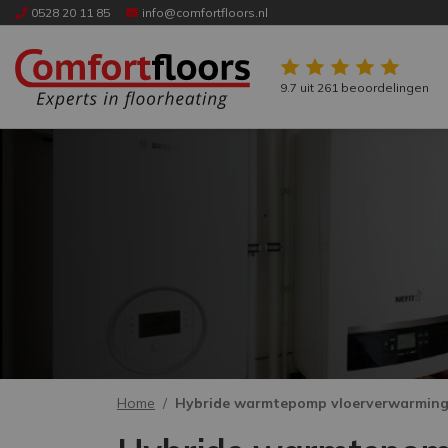
0528 20 11 85
info@comfortfloors.nl
9.7 uit 261 beoordelingen
Home
Hybride warmtepomp vloerverwarmin