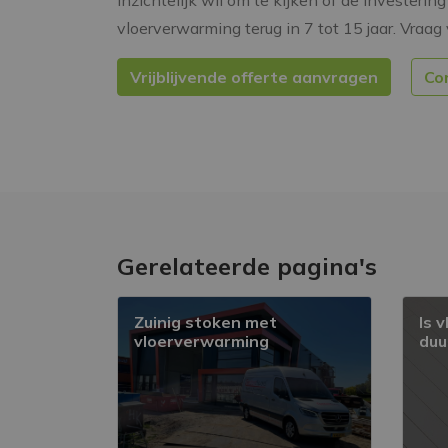
inzichtelijk wil om te kijken of de investering 
vloerverwarming terug in 7 tot 15 jaar. Vraag 
Vrijblijvende offerte aanvragen
Co
Gerelateerde pagina's
Zuinig stoken met
Is 
vloerverwarming
duu