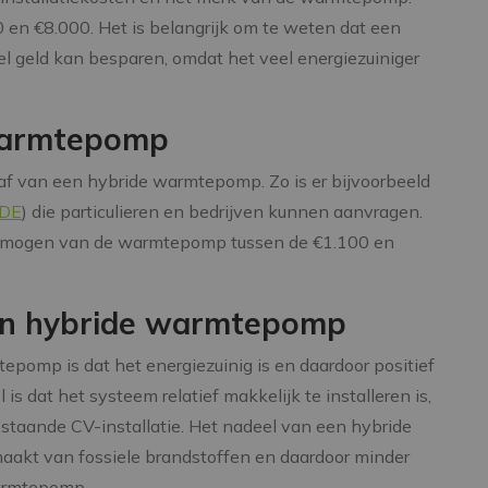
 en €8.000. Het is belangrijk om te weten dat een
l geld kan besparen, omdat het veel energiezuiniger
 warmtepomp
haf van een hybride warmtepomp. Zo is er bijvoorbeeld
SDE
) die particulieren en bedrijven kunnen aanvragen.
vermogen van de warmtepomp tussen de €1.100 en
een hybride warmtepomp
pomp is dat het energiezuinig is en daardoor positief
 is dat het systeem relatief makkelijk te installeren is,
taande CV-installatie. Het nadeel van een hybride
aakt van fossiele brandstoffen en daardoor minder
warmtepomp.