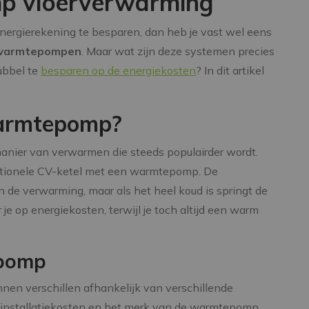
p vloerverwarming
energierekening te besparen, dan heb je vast wel eens
 warmtepompen
. Maar wat zijn deze systemen precies
ubbel te
besparen op de energiekosten
? In dit artikel
warmtepomp?
nier van verwarmen die steeds populairder wordt.
ditionele CV-ketel met een warmtepomp. De
 de verwarming, maar als het heel koud is springt de
je op energiekosten, terwijl je toch altijd een warm
epomp
n verschillen afhankelijk van verschillende
e installatiekosten en het merk van de warmtepomp.