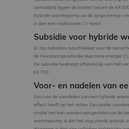
Gemiddeld liggen de kosten tussen de €4.000
hybride warmtepomp op de lange termijn vee
is dan een traditionele CV-ketel.
Subsidie voor hybride
Er zijn subsidies beschikbaar voor de aansc
de Investeringssubsidie duurzame energie (
I
De subsidie bedraagt afhankelijk van het 
€2.700.
Voor- en nadelen van 
Een van de voordelen van een hybride warmte
effect heeft op het milieu. Een ander voordeel
omdat het kan worden aangesloten op de bes
warmtepomp is dat het nog steeds gebruik m
duurzaam is dan een volledige elektrische 