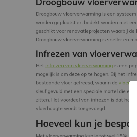
Droogbouw vloerverwa
Droogbouw vloerverwarming is een systeem w
worden geplaatst en bedekt worden met een 
geschikt voor renovatieprojecten waarbij de
Droogbouw vloerverwarming is sneller en mak
Infrezen van vloerverw
Het
infrezen van vloerverwarming
is een pop
mogelijk is om deze op te hogen. Bij het inf
bestaande vloer gefreesd, waarin de
vloerve
sleuf gevuld met een speciale mortel die ervo
zitten. Het voordeel van infrezen is dat het r
vloerhoogte wordt toegevoegd.
Hoeveel kun je bespa
Met vloerverwarming kun je tot wel 15% bes