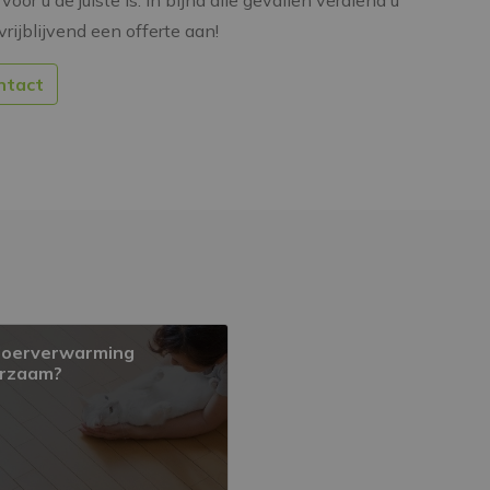
voor u de juiste is. In bijna alle gevallen verdiend u
vrijblijvend een offerte aan!
ntact
vloerverwarming
rzaam?