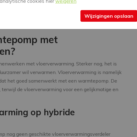
analytische cookies hier
weigeren
 komt doordat de warmte gelijkmatig wordt verdeeld
 gaat via de muren en ramen. Daarnaast kan
Wijzigingen opslaan
ride warmtepomp voor extra besparingen zorgen.
mtepomp met
en?
enwerken met vloerverwarming. Sterker nog, het is
duurzamer wil verwarmen. Vloerverwarming is namelijk
 dat het goed samenwerkt met een warmtepomp. De
terwijl de vloerverwarming voor een gelijkmatige en
warming op hybride
mp nog geen geschikte vloerverwarmingsverdeler