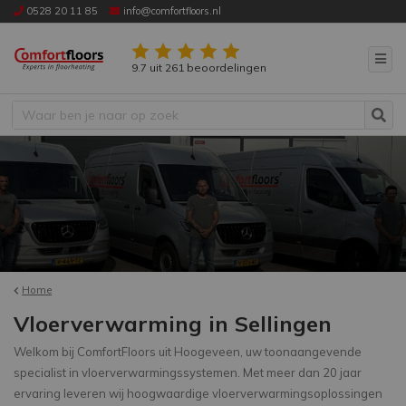
0528 20 11 85
info@comfortfloors.nl
9.7 uit 261 beoordelingen
Home
Vloerverwarming in Sellingen
Welkom bij ComfortFloors uit Hoogeveen, uw toonaangevende
specialist in vloerverwarmingssystemen. Met meer dan 20 jaar
ervaring leveren wij hoogwaardige vloerverwarmingsoplossingen