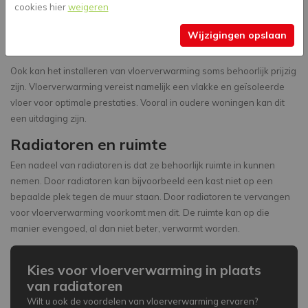
cookies hier
weigeren
langzamer reageert op temperatuur veranderingen dan radiatoren.
Dit betekent dat het langer kan duren voordat u de temperatuur in
Wijzigingen opslaan
uw huis kunt veranderen. Dit kan anders zijn dan u gewend bent.
Ook kan het installeren van vloerverwarming soms behoorlijk prijzig
zijn. Vloerverwarming vereist namelijk een vlakke en geïsoleerde
vloer voor optimale prestaties. Vooral in oudere woningen kan dit
een uitdaging zijn.
Radiatoren en ruimte
Een nadeel van radiatoren is dat ze behoorlijk ruimte in kunnen
nemen. Door radiatoren kan bijvoorbeeld een kast niet op een
bepaalde plek tegen de muur staan. Door radiatoren te vervangen
voor vloerverwarming voorkomt men dit. De ruimte kan op die
manier evengoed, al dan niet beter, verwarmt worden.
Kies voor vloerverwarming in plaats
van radiatoren
Wilt u ook de voordelen van vloerverwarming ervaren?