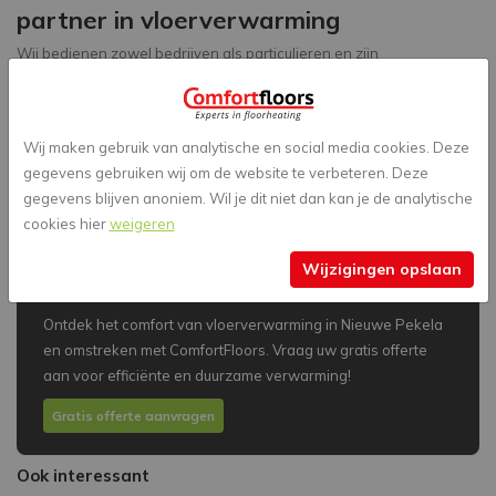
partner in vloerverwarming
Wij bedienen zowel bedrijven als particulieren en zijn
gespecialiseerd in vloerverwarming. Of het nu gaat om infrezen of
traditionele vloerverwarming, wij onderscheiden ons door een
gunstige prijs-kwaliteitverhouding en het gebruik van enkel
Wij maken gebruik van analytische en social media cookies. Deze
hoogwaardige producten. Zo waarborgen wij dat u jarenlang kunt
gegevens gebruiken wij om de website te verbeteren. Deze
genieten van het comfort van uw vloerverwarming.
gegevens blijven anoniem. Wil je dit niet dan kan je de analytische
cookies hier
weigeren
Een gratis offerte voor uw project in
Wijzigingen opslaan
Nieuwe Pekela
Ontdek het comfort van vloerverwarming in Nieuwe Pekela
en omstreken met ComfortFloors. Vraag uw gratis offerte
aan voor efficiënte en duurzame verwarming!
Gratis offerte aanvragen
Ook interessant