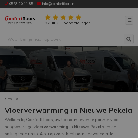
0528 20 11 85
info@comfortfloors.nl
9.7 uit 261 beoordelingen
Home
Vloerverwarming in Nieuwe Pekela
Welkom bij ComfortFloors, uw toonaangevende partner voor
hoogwaardige
vloerverwarming
in
Nieuwe Pekela
en de
omliggende regio. Als u op zoek bent naar geavanceerde