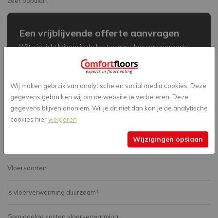
zeer populair.
Een vrijblijvende offerte aanvragen
Wilt u inzicht krijgen in de kosten van vloerverwarming in
Zuidlaren en omstreken? Vraag dan vrijblijvend een offerte
aan via onze website. Door enkele vragen te
beantwoorden, ontvangt u snel een prijsindicatie op maat.
Wij maken gebruik van analytische en social media cookies. Deze
ComfortFloors staat voor u klaar om u te voorzien van de
gegevens gebruiken wij om de website te verbeteren. Deze
beste vloerverwarmingoplossingen.
gegevens blijven anoniem. Wil je dit niet dan kan je de analytische
cookies hier
weigeren
Offerte aanvragen
Wijzigingen opslaan
Ook interessant
Vloersoorten
Is vloerverwarming duurzaam?
Gemiddelde kosten vloerverwarming