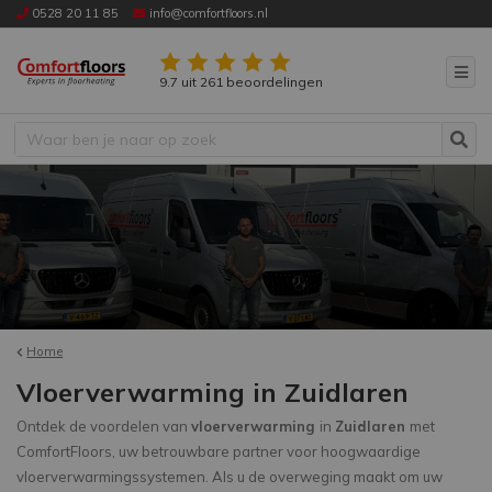
0528 20 11 85
info@comfortfloors.nl
9.7 uit 261 beoordelingen
Home
Vloerverwarming in Zuidlaren
Ontdek de voordelen van
vloerverwarming
in
Zuidlaren
met
ComfortFloors, uw betrouwbare partner voor hoogwaardige
vloerverwarmingssystemen. Als u de overweging maakt om uw