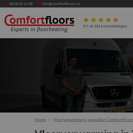
0528 20 11 85
info@comfortfloors.nl
9.7 uit 261 beoordelingen
Home
Vloerverwarming specialist ComfortFloor