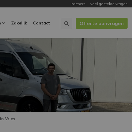
Partners
Veel gestelde vragen
e
Zakelijk
Contact
Offerte aanvragen
n Vries