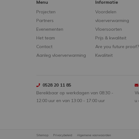
Menu
Informatie
Projecten
Voordelen
Partners
vloerverwarming
Evenementen
Vloersoorten
Het team
Prijs & kwaliteit
Contact
Are you future proof?
Aanleg vloerverwarming
Kwaliteit
0528 20 11 85
Bereikbaar op werkdagen van 08:30 -
Wi
12:00 uur en van 13:00 - 17:00 uur
u
Sitemap
Privacybeleid
Algemene voorwaarden