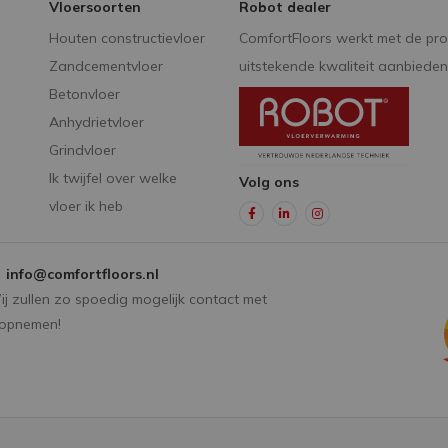
Vloersoorten
Robot dealer
Houten constructievloer
ComfortFloors werkt met de pro
Zandcementvloer
uitstekende kwaliteit aanbieden
Betonvloer
Anhydrietvloer
Grindvloer
Ik twijfel over welke
Volg ons
vloer ik heb
info@comfortfloors.nl
j zullen zo spoedig mogelijk contact met
 opnemen!