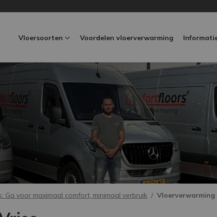
Vloersoorten
Voordelen vloerverwarming
Informati
s: Ga voor maximaal comfort, minimaal verbruik
Vloerverwarming i