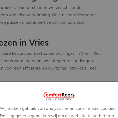
ct uniek is. Daarom bieden we verschillende
ezen van vloerverwarming. Of je nu een bestaande
 wij passen onze expertise aan om aan jouw
zen in Vries
ulaire keuze voor bestaande woningen in Vries. Met
oerverwarming naadloos integreren zonder grote
 voor een efficiënte en duurzame installatie, met
enthe
nstalleerd in talloze projecten in
Drenthe
, waaronder
er. Onze tevreden klanten genieten nu van de
Wij maken gebruik van analytische en social media cookies.
warmingssystemen.
Deze gegevens gebruiken wij om de website te verbeteren.