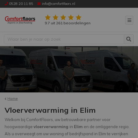
0528 20 11 85
info@comfortfloors.nl
9.7 uit 261 beoordelingen
Home
Vloerverwarming in Elim
Welkom bij ComfortFloors, uw betrouwbare partner voor
hoogwaardige
vloerverwarming
in
Elim
en de omliggende regio.
Als u overweegt om uw woning of bedrijfspand in Elim te verrijken