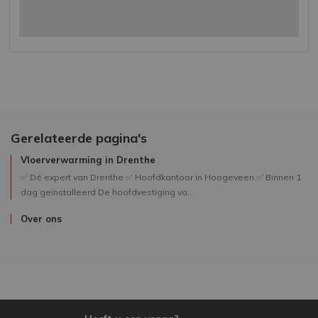
Gerelateerde pagina's
Vloerverwarming in Drenthe
✅ Dé expert van Drenthe ✅ Hoofdkantoor in Hoogeveen ✅ Binnen 1
dag geïnstalleerd De hoofdvestiging va...
Over ons