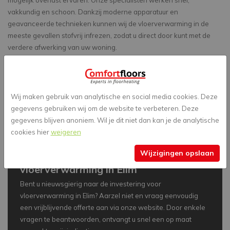
mogelijk overlast ervaren. Onze specialisten werken snel,
vakkundig en schoon. Dankzij moderne apparatuur en
geavanceerde technieken kunnen wij de vloerverwarming in de
meeste gevallen stofvrij infrezen, zodat u direct door kunt met de
verdere afwerking van uw woning.
Diensten in de regio
ComfortFloors bedient niet alleen Elim, maar ook omliggende
plaatsen zoals
Hollandscheveld
,
De Krim
,
Schuinesloot
,
Dalen
, en
Wij maken gebruik van analytische en social media cookies. Deze
meer. Onze energiebesparende vloerverwarmingssystemen zijn
gegevens gebruiken wij om de website te verbeteren. Deze
een gewilde keuze in deze regio.
gegevens blijven anoniem. Wil je dit niet dan kan je de analytische
cookies hier
weigeren
Een vrijblijvende offerte voor
Wijzigingen opslaan
vloerverwarming in Elim
Bent u nieuwsgierig naar de investering voor
vloerverwarming in Elim? Aarzel niet en vraag eenvoudig
een vrijblijvende offerte aan via onze website. Door enkele
vragen te beantwoorden, ontvangt u snel een op maat