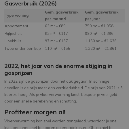
Gasverbruik (2026)
Gem. gasverbruik
Gem. gasverbruik
Type woning
per maand
per jaar
Appartement
63 m³ – €89
750 m³ – €1.058
Rijtjeshuis
83 m³ – €117
990 m³ – €1.396
Hoekhuis
97 m³ – €137
1.160 m³ – €1.636
Twee onder één kap
110 m³ – €155
1.320 m³ – €1.861
Vrijstaand huis
145 m³ – €204
1.740 m³ – €2.453
2022, het jaar van de enorme stijging in
gasprijzen
In 2022 zijn de gasprijzen door het dak gegaan. In sommige
gevallen is de prijs meer dan verdriedubbeld. De prijs van 2021 is 3
keer zo hoog! Als je vloerverwarming kiest, bespaar je veel geld
door een snelle berekening en schatting.
Profiteer morgen al!
Vloerverwarming kan snel worden aangelegd, waardoor je snel
kunt beginnen met besparen op energiekosten. Oh, en niet te