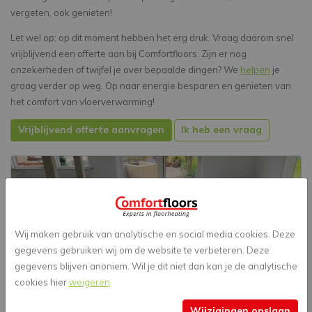
vergeten, ook genieten!
Let wel op: op dit moment hebben het erg druk. Vraag daarom snel
vrijblijvend een offerte aan bij Comfortfloors. Zijn er nog
onzekerheden of twijfel je over bepaalde dingen? We
helpen
je
graag verder op weg. Op naar energie besparen en genieten van
het comfort van vloerverwarming!
Vrijblijvend offerte aanvragen
Ik heb een vraag
Wij maken gebruik van analytische en social media cookies. Deze
gegevens gebruiken wij om de website te verbeteren. Deze
gegevens blijven anoniem. Wil je dit niet dan kan je de analytische
cookies hier
weigeren
Wijzigingen opslaan