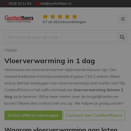
0528 20 11 85
info@comfortfloors.nl
9.7 uit 261 beoordelingen
Home
Vloerverwarming in 1 dag
Verbouwen en renoveren kunnen tijdrovende klussen zijn. Een
nieuwe badkamer kost bijvoorbeeld al gauw 1 tot 2 weken. Maar
wist je dat het aanleggen van vloerverwarming veel sneller kan? Bij
ComfortFloors is het zelfs normaal om
vloerverwarming binnen 1
dag
op te leveren. Wil je meer weten over de mogelijkheden en
kosten? Neem dan contact met ons op. We helpen je graag verder!
Gratis offerte aanvragen
Contact met Comfortfloors
Waarom vloerverwarming aan laten