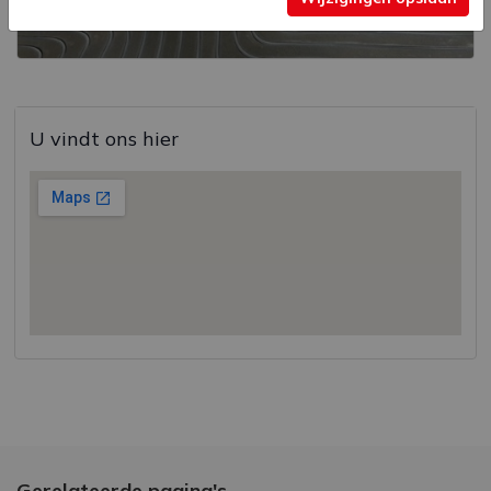
U vindt ons hier
Gerelateerde pagina's