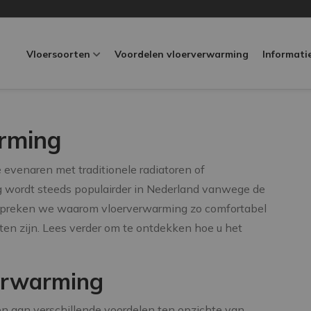
Vloersoorten
Voordelen vloerverwarming
Informati
rming
te evenaren met traditionele radiatoren of
 wordt steeds populairder in Nederland vanwege de
l bespreken we waarom vloerverwarming zo comfortabel
sten zijn. Lees verder om te ontdekken hoe u het
verwarming
n aan verschillende voordelen ten opzichte van