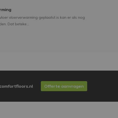
rming
vloer vloerverwarming geplaatst is kan er als nog
en. Dat beteke...
comfortfloors.nl
Offerte aanvragen