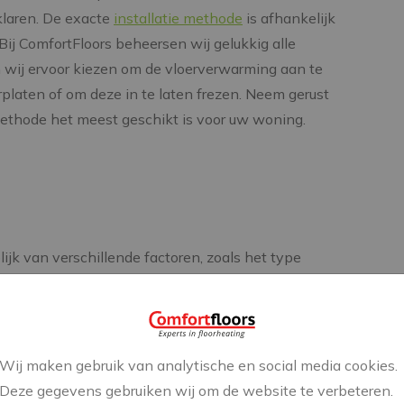
 klaren. De exacte
installatie methode
is afhankelijk
Bij ComfortFloors beheersen wij gelukkig alle
 wij ervoor kiezen om de vloerverwarming aan te
platen of om deze in te laten frezen. Neem gerust
ethode het meest geschikt is voor uw woning.
jk van verschillende factoren, zoals het type
 de complexiteit van de installatie. Over het algemeen
tallatie van vloerverwarming tussen de €50 en €150
chien duurder dan traditionele verwarming, maar
espaart op de lange termijn.
Wij maken gebruik van analytische en social media cookies.
Deze gegevens gebruiken wij om de website te verbeteren.
ten leggen door