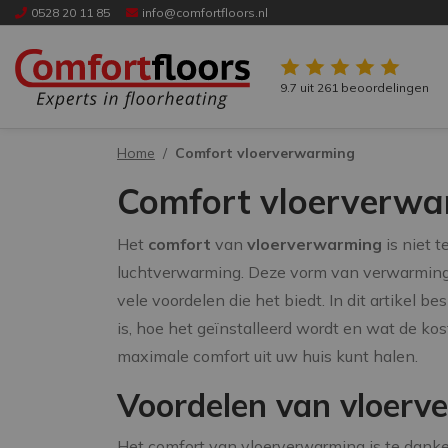
0528 20 11 85
info@comfortfloors.nl
9.7 uit 261 beoordelingen
Home
Comfort vloerverwarming
Comfort vloerverwa
Het
comfort
van
vloerverwarming
is niet 
luchtverwarming. Deze vorm van verwarming
vele voordelen die het biedt. In dit artike
is, hoe het geïnstalleerd wordt en wat de ko
maximale comfort uit uw huis kunt halen.
Voordelen van vloer
Het comfort van vloerverwarming is te danke