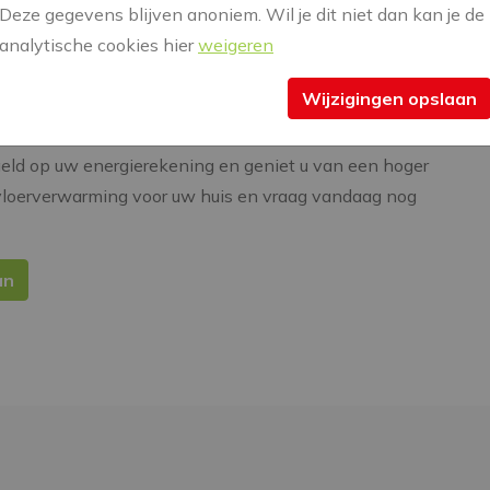
Deze gegevens blijven anoniem. Wil je dit niet dan kan je de
analytische cookies hier
weigeren
 evenaren met traditionele verwarmingssystemen. Het
Wijzigingen opslaan
ergiezuinig, verbetert de luchtkwaliteit en is bovenal
latie hoger kunnen zijn dan bij traditionele
geld op uw energierekening en geniet u van een hoger
vloerverwarming voor uw huis en vraag vandaag nog
an