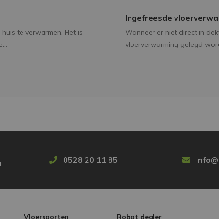
Ingefreesde vloerverwa
huis te verwarmen. Het is
Wanneer er niet direct in dek
...
vloerverwarming gelegd word
0528 20 11 85
info@
!
Vloersoorten
Robot dealer