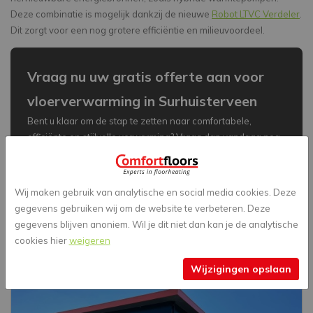
Deze combinatie is mogelijk dankzij de nieuwe
Robot LTVC Verdeler
.
Dit zorgt voor een nog grotere efficiëntie en milieuvoordeel.
Vraag nu uw gratis offerte aan voor
vloerverwarming in Surhuisterveen
Bent u klaar om de stap te zetten naar comfortabele,
efficiënte en stijlvolle verwarming? Vraag dan vandaag nog
uw offerte aan en ervaar zelf de vele voordelen van
vloerverwarming door ComfortFloors.
Wij maken gebruik van analytische en social media cookies. Deze
Laat ComfortFloors u helpen om de stap te zetten naar een
gegevens gebruiken wij om de website te verbeteren. Deze
warmere, comfortabelere en energiezuinigere toekomst!
gegevens blijven anoniem. Wil je dit niet dan kan je de analytische
Offerte aanvragen
Ik heb nog een vraag
cookies hier
weigeren
Wijzigingen opslaan