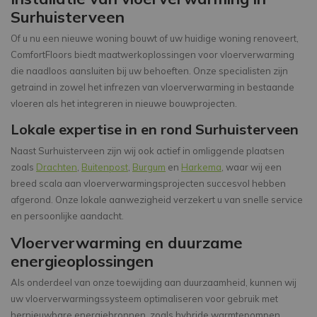
Surhuisterveen
Of u nu een nieuwe woning bouwt of uw huidige woning renoveert,
ComfortFloors biedt maatwerkoplossingen voor vloerverwarming
die naadloos aansluiten bij uw behoeften. Onze specialisten zijn
getraind in zowel het infrezen van vloerverwarming in bestaande
vloeren als het integreren in nieuwe bouwprojecten.
Lokale expertise in en rond Surhuisterveen
Naast Surhuisterveen zijn wij ook actief in omliggende plaatsen
zoals
Drachten
,
Buitenpost
,
Burgum
en
Harkema
, waar wij een
breed scala aan vloerverwarmingsprojecten succesvol hebben
afgerond. Onze lokale aanwezigheid verzekert u van snelle service
en persoonlijke aandacht.
Vloerverwarming en duurzame
energieoplossingen
Als onderdeel van onze toewijding aan duurzaamheid, kunnen wij
uw vloerverwarmingssysteem optimaliseren voor gebruik met
hernieuwbare energiebronnen, zoals hybride warmtepompen.