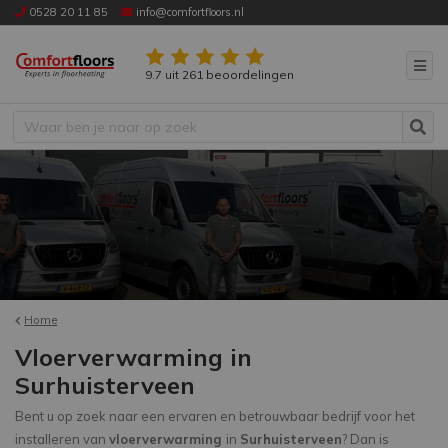
0528 20 11 85
info@comfortfloors.nl
9.7 uit 261 beoordelingen
Home
Vloerverwarming in
Surhuisterveen
Bent u op zoek naar een ervaren en betrouwbaar bedrijf voor het
installeren van
vloerverwarming
in
Surhuisterveen
? Dan is