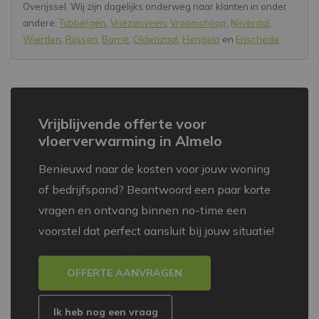
Overijssel. Wij zijn dagelijks onderweg naar klanten in onder
andere:
Tubbergen
,
Vriezenveen
,
Vroomshoop
,
Nijverdal
,
Wierden
,
Rijssen
,
Borne
,
Oldenzaal
,
Hengelo
en
Enschede
.
Vrijblijvende offerte voor
vloerverwarming in Almelo
Benieuwd naar de kosten voor jouw woning
of bedrijfspand? Beantwoord een paar korte
vragen en ontvang binnen no-time een
voorstel dat perfect aansluit bij jouw situatie!
OFFERTE AANVRAGEN
Ik heb nog een vraag