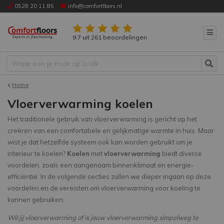
0528 20 11 85
info@comfortfloors.nl
9.7 uit 261 beoordelingen
Home
Vloerverwarming koelen
Het traditionele gebruik van vloerverwarming is gericht op het
creëren van een comfortabele en gelijkmatige warmte in huis. Maar
wist je dat hetzelfde systeem ook kan worden gebruikt om je
interieur te koelen?
Koelen
met
vloerverwarming
biedt diverse
voordelen, zoals een aangenaam binnenklimaat en energie-
efficiëntie. In de volgende secties zullen we dieper ingaan op deze
voordelen en de vereisten om vloerverwarming voor koeling te
kunnen gebruiken.
Wil jij vloerverwarming of is jouw vloerverwarming simpelweg te